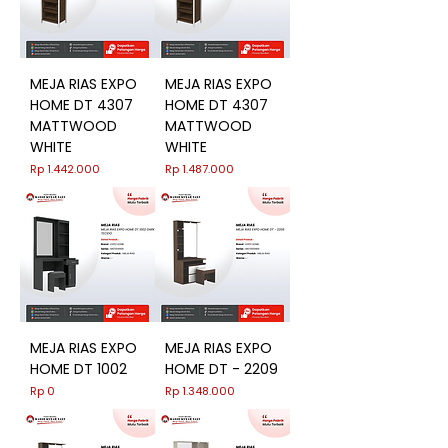
MEJA RIAS EXPO
MEJA RIAS EXPO
HOME DT 4307
HOME DT 4307
MATTWOOD
MATTWOOD
WHITE
WHITE
Harga
Harga
Rp 1.442.000
Rp 1.487.000
MEJA RIAS EXPO
MEJA RIAS EXPO
HOME DT 1002
HOME DT - 2209
Harga
Harga
Rp 0
Rp 1.348.000