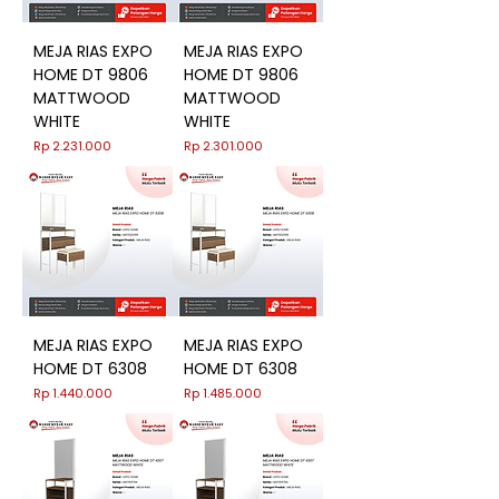
MEJA RIAS EXPO
MEJA RIAS EXPO
HOME DT 9806
HOME DT 9806
MATTWOOD
MATTWOOD
WHITE
WHITE
Harga
Harga
Rp 2.231.000
Rp 2.301.000
MEJA RIAS EXPO
MEJA RIAS EXPO
HOME DT 6308
HOME DT 6308
Harga
Harga
Rp 1.440.000
Rp 1.485.000