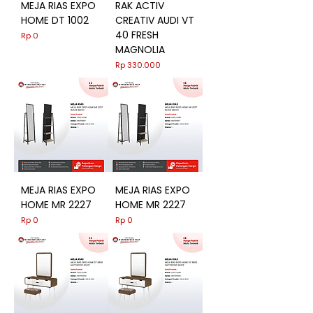
MEJA RIAS EXPO
RAK ACTIV
HOME DT 1002
CREATIV AUDI VT
40 FRESH
Harga
Rp 0
MAGNOLIA
Harga
Rp 330.000
MEJA RIAS EXPO
MEJA RIAS EXPO
HOME MR 2227
HOME MR 2227
Harga
Harga
Rp 0
Rp 0