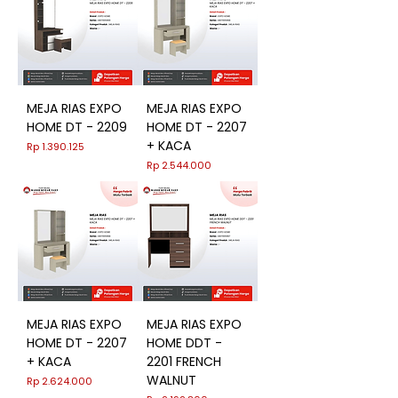
MEJA RIAS EXPO
MEJA RIAS EXPO
HOME DT - 2209
HOME DT - 2207
+ KACA
Harga
Rp 1.390.125
Harga
Rp 2.544.000
MEJA RIAS EXPO
MEJA RIAS EXPO
HOME DT - 2207
HOME DDT -
+ KACA
2201 FRENCH
WALNUT
Harga
Rp 2.624.000