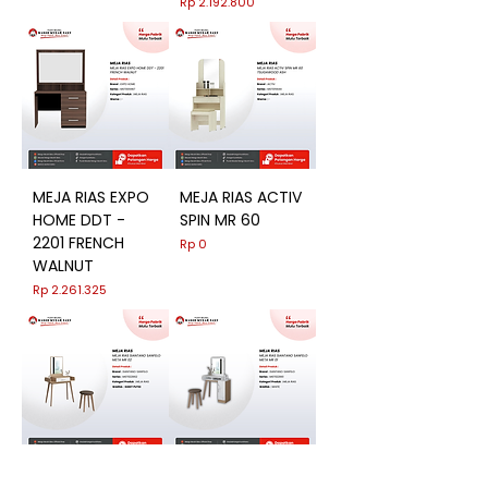
Harga
Rp 2.192.800
MEJA RIAS EXPO
MEJA RIAS ACTIV
HOME DDT -
SPIN MR 60
2201 FRENCH
Harga
Rp 0
WALNUT
Harga
Rp 2.261.325
MEJA RIAS
MEJA RIAS