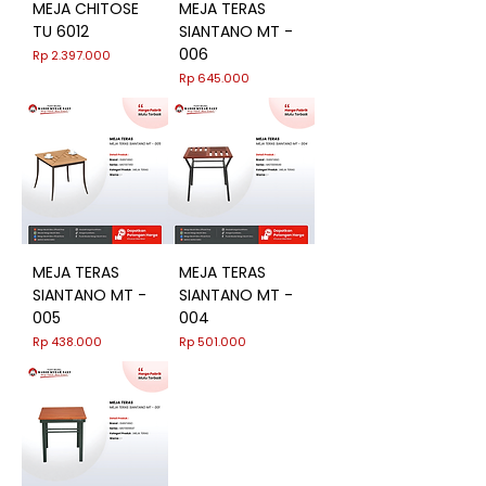
MEJA CHITOSE
MEJA TERAS
TU 6012
SIANTANO MT -
006
Harga
Rp 2.397.000
Harga
Rp 645.000
MEJA TERAS
MEJA TERAS
SIANTANO MT -
SIANTANO MT -
005
004
Harga
Harga
Rp 438.000
Rp 501.000