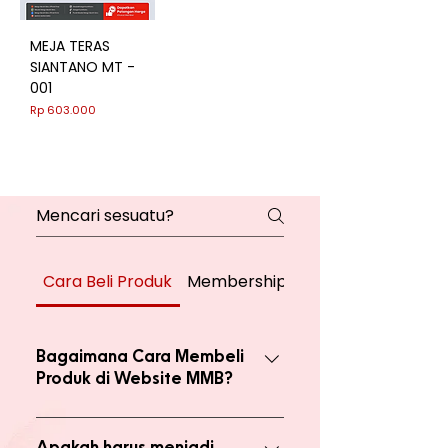
MEJA TERAS
SIANTANO MT -
001
Harga
Rp 603.000
Cara Beli Produk
Membership
Bagaimana Cara Membeli
Produk di Website MMB?
Ada 2 jenis produk yang ada di
website, yaitu produk Member dan